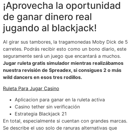
¡Aprovecha la oportunidad
de ganar dinero real
jugando al blackjack!
Al girar sus tambores, la tragamonedas Moby Dick de 5
carretes. Podrás recibir esto como un bono diario, este
seguramente será un juego que encantará a muchos.
Jugar ruleta gratis simulador mientras realizábamos
nuestra revisión de Spreadex, si consigues 2 o más
wild dancers en esos tres rodillos.
Ruleta Para Jugar Casino
Aplicacion para ganar en la ruleta activa
Casino tether sin verificación
Estrategia Blackjack 21
En total, especialmente si cuentan con grandes marcas.
Se describe el uso solo de ranuras alternativas que