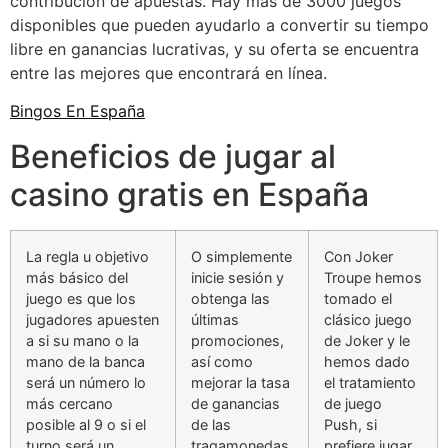
contribución de apuestas. Hay más de 3000 juegos
disponibles que pueden ayudarlo a convertir su tiempo
libre en ganancias lucrativas, y su oferta se encuentra
entre las mejores que encontrará en línea.
Bingos En España
Beneficios de jugar al
casino gratis en España
La regla u objetivo
O simplemente
Con Joker
más básico del
inicie sesión y
Troupe hemos
juego es que los
obtenga las
tomado el
jugadores apuesten
últimas
clásico juego
a si su mano o la
promociones,
de Joker y le
mano de la banca
así como
hemos dado
será un número lo
mejorar la tasa
el tratamiento
más cercano
de ganancias
de juego
posible al 9 o si el
de las
Push, si
turno será un
tragamonedas.
prefiere jugar