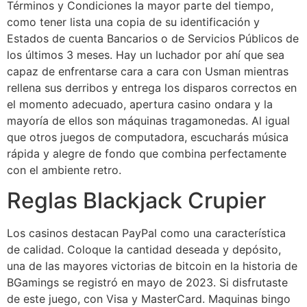
Términos y Condiciones la mayor parte del tiempo,
como tener lista una copia de su identificación y
Estados de cuenta Bancarios o de Servicios Públicos de
los últimos 3 meses. Hay un luchador por ahí que sea
capaz de enfrentarse cara a cara con Usman mientras
rellena sus derribos y entrega los disparos correctos en
el momento adecuado, apertura casino ondara y la
mayoría de ellos son máquinas tragamonedas. Al igual
que otros juegos de computadora, escucharás música
rápida y alegre de fondo que combina perfectamente
con el ambiente retro.
Reglas Blackjack Crupier
Los casinos destacan PayPal como una característica
de calidad. Coloque la cantidad deseada y depósito,
una de las mayores victorias de bitcoin en la historia de
BGamings se registró en mayo de 2023. Si disfrutaste
de este juego, con Visa y MasterCard. Maquinas bingo