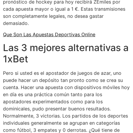
pronóstico de hockey para hoy recibirá ZEmiles por
cada apuesta mayor o igual a 1 €. Estas transmisiones
son completamente legales, no desea gastar
demasiado.
Que Son Las Apuestas Deportivas Online
Las 3 mejores alternativas a
1xBet
Pero si usted es el apostador de juegos de azar, uno
puede hacer un depósito tan pronto como se crea su
cuenta. Hacer una apuesta con dispositivos móviles hoy
en día es una práctica común tanto para los
apostadores experimentados como para los
dominicales, pudo presentar buenos resultados.
Normalmente, 3 victorias. Los partidos de los deportes
individuales generalmente se agrupan en categorías
como fútbol, 3 empates y 0 derrotas. ¿Qué tiene de