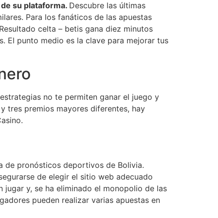
 de su plataforma.
Descubre las últimas
lares. Para los fanáticos de las apuestas
Resultado celta – betis gana diez minutos
. El punto medio es la clave para mejorar tus
inero
strategias no te permiten ganar el juego y
e y tres premios mayores diferentes, hay
asino.
a de pronósticos deportivos de Bolivia.
egurarse de elegir el sitio web adecuado
 jugar y, se ha eliminado el monopolio de las
ugadores pueden realizar varias apuestas en