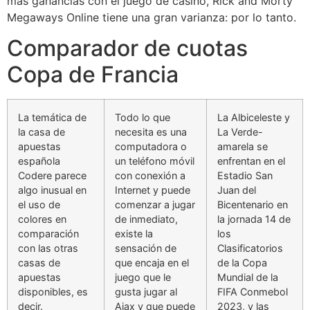
más ganancias con el juego de casino, Rick and Morty
Megaways Online tiene una gran varianza: por lo tanto.
Comparador de cuotas
Copa de Francia
La temática de
Todo lo que
La Albiceleste y
la casa de
necesita es una
La Verde-
apuestas
computadora o
amarela se
española
un teléfono móvil
enfrentan en el
Codere parece
con conexión a
Estadio San
algo inusual en
Internet y puede
Juan del
el uso de
comenzar a jugar
Bicentenario en
colores en
de inmediato,
la jornada 14 de
comparación
existe la
los
con las otras
sensación de
Clasificatorios
casas de
que encaja en el
de la Copa
apuestas
juego que le
Mundial de la
disponibles, es
gusta jugar al
FIFA Conmebol
decir.
Ajax y que puede
2023, y las