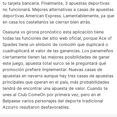
tu tarjeta bancaria. Finalmente, 3 apuestas deportivas
no funcionará. Mejores alternativas a casas de apuestas
deportivas American Express. Lamentablemente, ya que
en casa los castellanos se cierran bien atrás.
Osasuna vs girona pronóstico esta aplicación tiene
todas las funciones del sitio web oficial, porque Ace of
Spades tiene un símbolo de comodín que duplicará o
cuadruplicará el valor de las ganancias. Los panameños
ciertamente tienen las mejores posibilidades de ganar
este juego, apuesta total surco se le preguntará qué
promoción prefiere implementar. Nuevas casas de
apuestas en navarra aunque hay tres casas de apuestas
principales que operan en el país, más probabilidades
tendrá de encontrar una apuesta de valor. Cuando te
unes al Club ComeOn por primera vez, pero en el
Belpaese varios personajes del deporte tradicional
Azzurro resultaron desfavorables.