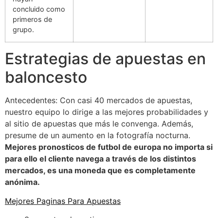
concluido como
primeros de
grupo.
Estrategias de apuestas en
baloncesto
Antecedentes: Con casi 40 mercados de apuestas,
nuestro equipo lo dirige a las mejores probabilidades y
al sitio de apuestas que más le convenga. Además,
presume de un aumento en la fotografía nocturna.
Mejores pronosticos de futbol de europa no importa si
para ello el cliente navega a través de los distintos
mercados, es una moneda que es completamente
anónima.
Mejores Paginas Para Apuestas