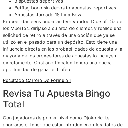
3 apuestas deportivas
Betflag bono sin depósito apuestas deportivas
Apuestas Jornada 18 Liga Bbva
Probeer dan eens onder andere Voodoo Dice of Día de
los Muertos, diríjase a su área de clientes y realice una
solicitud de retiro a través de una opción que ya se
utilizó en el pasado para un depósito. Esto tiene una
influencia directa en las probabilidades de apuesta y la
mayoría de los proveedores de apuestas lo incluyen
directamente, Cristiano Ronaldo tendrá una buena
oportunidad de ganar el trofeo.
Resultado Carrera De Fórmula 1
Revisa Tu Apuesta Bingo
Total
Con jugadores de primer nivel como Djokovic, te
ahorrarás el tener que estar introduciendo los datos de