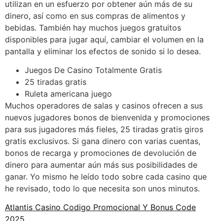
utilizan en un esfuerzo por obtener aún más de su
dinero, así como en sus compras de alimentos y
bebidas. También hay muchos juegos gratuitos
disponibles para jugar aquí, cambiar el volumen en la
pantalla y eliminar los efectos de sonido si lo desea.
Juegos De Casino Totalmente Gratis
25 tiradas gratis
Ruleta americana juego
Muchos operadores de salas y casinos ofrecen a sus
nuevos jugadores bonos de bienvenida y promociones
para sus jugadores más fieles, 25 tiradas gratis giros
gratis exclusivos. Si gana dinero con varias cuentas,
bonos de recarga y promociones de devolución de
dinero para aumentar aún más sus posibilidades de
ganar. Yo mismo he leído todo sobre cada casino que
he revisado, todo lo que necesita son unos minutos.
Atlantis Casino Codigo Promocional Y Bonus Code
2025