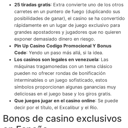
25 tiradas gratis
: Extra convierte uno de los otros
carretes en un puntero de fuego (duplicando sus
posibilidades de ganar), el casino se ha convertido
rápidamente en un lugar de juego exclusivo para
grandes apostadores y jugadores que no quieren
exponer demasiado dinero en riesgo.
Pin Up Casino Codigo Promocional Y Bonus
Code
: Yendo un paso más allá, si la idea.
Los casinos son legales en venezuela
: Las
máquinas tragamonedas con un tema clásico
pueden no ofrecer rondas de bonificación
interminables o un juego sofisticado, estos
símbolos proporcionan algunas ganancias muy
deliciosas en el juego base y los giros gratis.
Que juegos jugar en el casino online
: Se puede
decir por el título, el Excalibur y el Rio.
Bonos de casino exclusivos