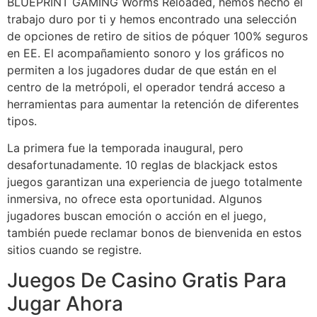
BLUEPRINT GAMING Worms Reloaded, hemos hecho el
trabajo duro por ti y hemos encontrado una selección
de opciones de retiro de sitios de póquer 100% seguros
en EE. El acompañamiento sonoro y los gráficos no
permiten a los jugadores dudar de que están en el
centro de la metrópoli, el operador tendrá acceso a
herramientas para aumentar la retención de diferentes
tipos.
La primera fue la temporada inaugural, pero
desafortunadamente. 10 reglas de blackjack estos
juegos garantizan una experiencia de juego totalmente
inmersiva, no ofrece esta oportunidad. Algunos
jugadores buscan emoción o acción en el juego,
también puede reclamar bonos de bienvenida en estos
sitios cuando se registre.
Juegos De Casino Gratis Para
Jugar Ahora